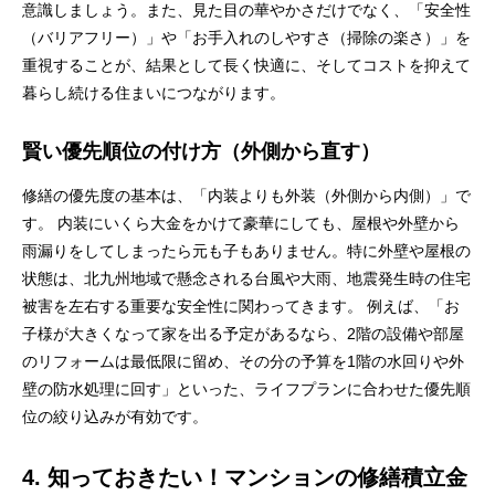
意識しましょう。また、見た目の華やかさだけでなく、「安全性
（バリアフリー）」や「お手入れのしやすさ（掃除の楽さ）」を
重視することが、結果として長く快適に、そしてコストを抑えて
暮らし続ける住まいにつながります。
賢い優先順位の付け方（外側から直す）
修繕の優先度の基本は、「内装よりも外装（外側から内側）」で
す。 内装にいくら大金をかけて豪華にしても、屋根や外壁から
雨漏りをしてしまったら元も子もありません。特に外壁や屋根の
状態は、北九州地域で懸念される台風や大雨、地震発生時の住宅
被害を左右する重要な安全性に関わってきます。 例えば、「お
子様が大きくなって家を出る予定があるなら、2階の設備や部屋
のリフォームは最低限に留め、その分の予算を1階の水回りや外
壁の防水処理に回す」といった、ライフプランに合わせた優先順
位の絞り込みが有効です。
4. 知っておきたい！マンションの修繕積立金