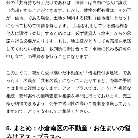
分の「共有持ち分」だけであれば、法律上は自由に他人に譲渡
（売却）することができます。しかし、建物の所有権は、その下
が「借地」である場合、土地を利用する権利（借地権）とセット
になって初めて価値を持ちます。 土地を利用している借地権を
他人に譲渡（売却）するためには、必ず賃貸人（地主）からの承
諾を得る必要があります。もし、地主様がどうしても売却を承諾
してくれない場合は、裁判所に掛け合って「承諾に代わる許可の
申し立て」の手続きを行うことになります。
このように、親から受け継いだ不動産が「借地権付き建物」であ
ったり、名義が「共有名義」になっていたりすると、売却の手続
きは非常に複雑になります。アス・プラスでは、こうした複雑な
相続・売却案件の無料査定や相談を専門に行っております。売主
様が納得できるよう、公平で透明性の高いご提案を徹底しており
ますので、どうぞ安心してご相談ください。
6. まとめ：小倉南区の不動産・お住まいの悩
みはアス・プラスへ