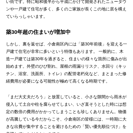
い街です。特に昭和後半から平成にかけて開発されたニュータウ
ンや一戸建て住宅が多く、多くのご家族が長くこの地に居を構え
ていらっしゃいます。
築30年超の住まいが増加中
しかし、裏を返せば、小倉南区内には「築30年前後」を迎える一
戸建て住宅が非常に多いという特徴もあります。 一般的に、木
造一戸建ては築30年を過ぎると、住まいの様々な箇所に傷みが出
始めます。外壁のひび割れ、屋根の雨漏りリスク、水回り（キッ
チン、浴室、洗面所、トイレ）の配管老朽化など、まとまった修
繕費用が必要になる可能性が極めて高くなる時期です。
「まだ大丈夫だろう」と放置していると、小さな隙間から雨水が
侵入して土台や柱を腐らせてしまい、いざ直そうとした時には想
定の数倍の費用がかかってしまうことも珍しくありません。物価
が高騰している今だからこそ、小倉南区の皆様には、一時期に大
きな出費が集中することを避けるための「賢い優先順位づけ」を