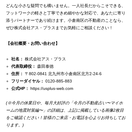
どんな小さな疑問でも構いません。一人社長だからこそできる、
フットワークの軽さと丁寧できめ細やかな対応で、あなたに寄り
添うパートナーであり続けます。小倉南区の不動産のことなら、
ぜひ株式会社アス・プラスまでお気軽にご相談ください！
【会社概要・お問い合わせ】
社名：
株式会社アス・プラス
代表取締役：
森田泰徳
住所：
〒802-0841 北九州市小倉南区北方2-24-6
フリーダイヤル：
0120-885-883
公式HP：
https://usplus-web.com
(※今月の休業日や、毎月大好評の「今月の不動産占い〜マイホ
ームの地震対策編〜」の詳細は、上記に掲載している画像2枚目
をご確認ください！皆様のご来店・お電話を心よりお待ちしてお
ります。)