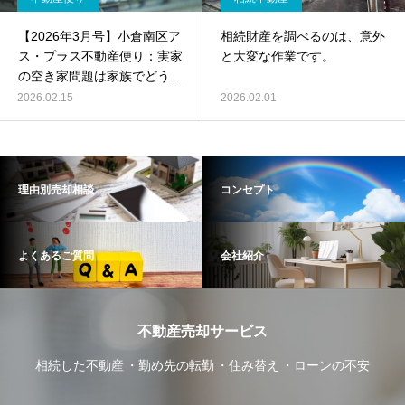
【2026年3月号】小倉南区ア
相続財産を調べるのは、意外
ス・プラス不動産便り：実家
と大変な作業です。
の空き家問題は家族でどう話
し合う？「共有」リスクと売
2026.02.15
2026.02.01
却時の注意点
理由別売却相談
コンセプト
よくあるご質問
会社紹介
不動産売却サービス
相続した不動産
勤め先の転勤
住み替え
ローンの不安